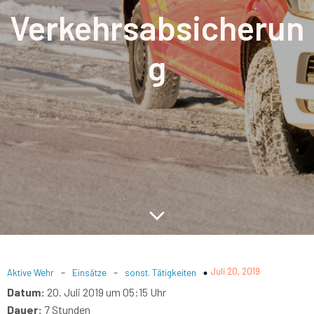
Verkehrsabsicherun
g
-
-
Juli 20, 2019
Aktive Wehr
Einsätze
sonst. Tätigkeiten
Datum:
20. Juli 2019 um 05:15 Uhr
Dauer:
7 Stunden