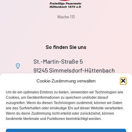
Wache 113
So finden Sie uns
St.-Martin-Straße 5
91245 Simmelsdorf-Hüttenbach
+49 9155 9279727
Cookie-Zustimmung verwalten
Im Notfall: 112
Um dir ein optimales Erlebnis zu bieten, verwenden wir Technologien wie
wache113@ff-huettenbach.de
Cookies, um Geräteinformationen zu speichern und/oder darauf
zuzugreifen. Wenn du diesen Technologien zustimmst, können wir Daten
wie das Surfverhalten oder eindeutige IDs auf dieser Website verarbeiten.
Wenn du deine Zustimmung nicht erteilst oder zurückziehst, können
bestimmte Merkmale und Funktionen beeinträchtigt werden.
Impressum