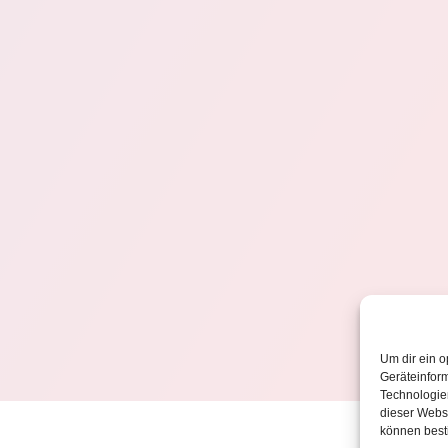
Um dir ein o
Geräteinfor
Technologien
dieser Websi
können best