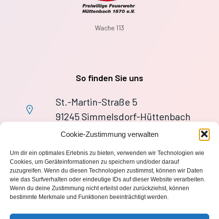
Wache 113
So finden Sie uns
St.-Martin-Straße 5
91245 Simmelsdorf-Hüttenbach
+49 9155 9279727
Cookie-Zustimmung verwalten
Im Notfall: 112
Um dir ein optimales Erlebnis zu bieten, verwenden wir Technologien wie
wache113@ff-huettenbach.de
Cookies, um Geräteinformationen zu speichern und/oder darauf
zuzugreifen. Wenn du diesen Technologien zustimmst, können wir Daten
wie das Surfverhalten oder eindeutige IDs auf dieser Website verarbeiten.
Wenn du deine Zustimmung nicht erteilst oder zurückziehst, können
bestimmte Merkmale und Funktionen beeinträchtigt werden.
Impressum