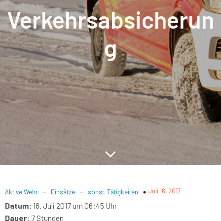
Verkehrsabsicherun
g
-
-
Juli 16, 2017
Aktive Wehr
Einsätze
sonst. Tätigkeiten
Datum:
16. Juli 2017 um 06:45 Uhr
Dauer:
7 Stunden