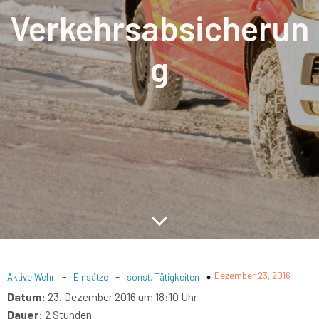
Verkehrsabsicherun
g
-
-
Dezember 23, 2016
Aktive Wehr
Einsätze
sonst. Tätigkeiten
Datum:
23. Dezember 2016 um 18:10 Uhr
Dauer:
2 Stunden