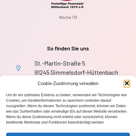
Wache 113
So finden Sie uns
St.-Martin-Straße 5
91245 Simmelsdorf-Hüttenbach
+49 9155 9279727
Cookie-Zustimmung verwalten
Im Notfall: 112
Um dir ein optimales Erlebnis zu bieten, verwenden wir Technologien wie
wache113@ff-huettenbach.de
Cookies, um Geräteinformationen zu speichern und/oder darauf
zuzugreifen. Wenn du diesen Technologien zustimmst, können wir Daten
wie das Surfverhalten oder eindeutige IDs auf dieser Website verarbeiten.
Wenn du deine Zustimmung nicht erteilst oder zurückziehst, können
bestimmte Merkmale und Funktionen beeinträchtigt werden.
Impressum