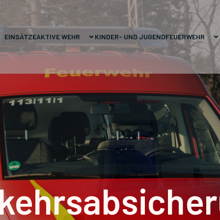
EINSÄTZE
AKTIVE WEHR
KINDER- UND JUGENDFEUERWEHR
kehrsabsiche