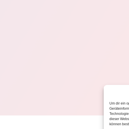
Um dir ein o
Geräteinfor
Technologien
dieser Websi
können best