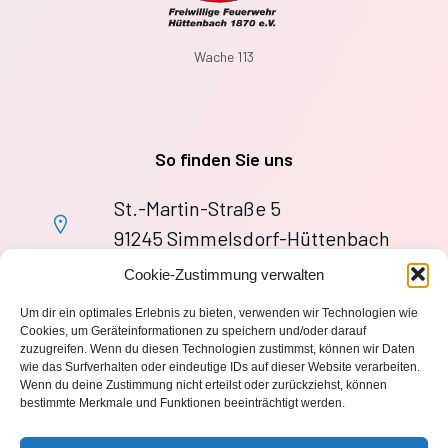
Wache 113
So finden Sie uns
St.-Martin-Straße 5
91245 Simmelsdorf-Hüttenbach
+49 9155 9279727
Cookie-Zustimmung verwalten
Im Notfall: 112
Um dir ein optimales Erlebnis zu bieten, verwenden wir Technologien wie
wache113@ff-huettenbach.de
Cookies, um Geräteinformationen zu speichern und/oder darauf
zuzugreifen. Wenn du diesen Technologien zustimmst, können wir Daten
wie das Surfverhalten oder eindeutige IDs auf dieser Website verarbeiten.
Wenn du deine Zustimmung nicht erteilst oder zurückziehst, können
bestimmte Merkmale und Funktionen beeinträchtigt werden.
Impressum