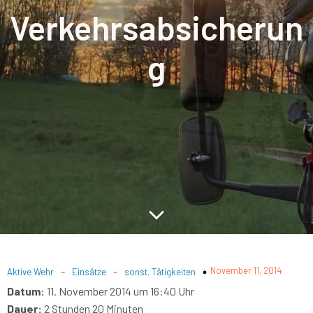
Verkehrsabsicherun
g
-
-
November 11, 2014
Aktive Wehr
Einsätze
sonst. Tätigkeiten
Datum:
11. November 2014 um 16:40 Uhr
Dauer:
2 Stunden 20 Minuten