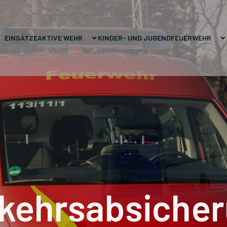
EINSÄTZE
AKTIVE WEHR
KINDER- UND JUGENDFEUERWEHR
kehrsabsiche