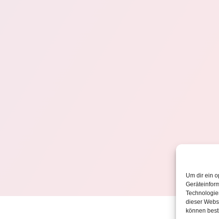
Um dir ein o
Geräteinfor
Technologien
dieser Websi
können best