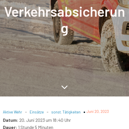
Verkehrsabsicherun
g
-
-
Juni 20, 2023
Aktive Wehr
Einsätze
sonst. Tätigkeiten
Datum:
20. Juni 2023 um 18:40 Uhr
Dauer:
1 Stunde 5 Minuten