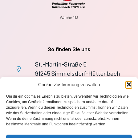
Wache 113
So finden Sie uns
St.-Martin-Straße 5
91245 Simmelsdorf-Hüttenbach
+49 9155 9279727
Cookie-Zustimmung verwalten
Im Notfall: 112
Um dir ein optimales Erlebnis zu bieten, verwenden wir Technologien wie
wache113@ff-huettenbach.de
Cookies, um Geräteinformationen zu speichern und/oder darauf
zuzugreifen. Wenn du diesen Technologien zustimmst, können wir Daten
wie das Surfverhalten oder eindeutige IDs auf dieser Website verarbeiten.
Wenn du deine Zustimmung nicht erteilst oder zurückziehst, können
bestimmte Merkmale und Funktionen beeinträchtigt werden.
Impressum