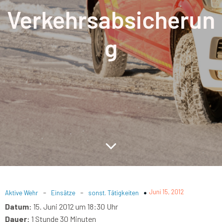
Verkehrsabsicherun
g
-
-
Juni 15, 2012
Aktive Wehr
Einsätze
sonst. Tätigkeiten
Datum:
15. Juni 2012 um 18:30 Uhr
Dauer:
1 Stunde 30 Minuten