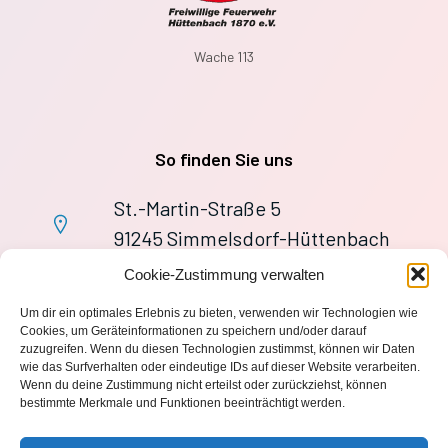
Wache 113
So finden Sie uns
St.-Martin-Straße 5
91245 Simmelsdorf-Hüttenbach
+49 9155 9279727
Cookie-Zustimmung verwalten
Im Notfall: 112
Um dir ein optimales Erlebnis zu bieten, verwenden wir Technologien wie
wache113@ff-huettenbach.de
Cookies, um Geräteinformationen zu speichern und/oder darauf
zuzugreifen. Wenn du diesen Technologien zustimmst, können wir Daten
wie das Surfverhalten oder eindeutige IDs auf dieser Website verarbeiten.
Wenn du deine Zustimmung nicht erteilst oder zurückziehst, können
bestimmte Merkmale und Funktionen beeinträchtigt werden.
Impressum