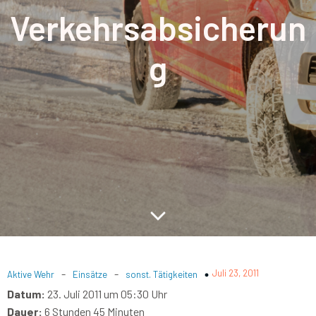
Verkehrsabsicherun
g
-
-
Juli 23, 2011
Aktive Wehr
Einsätze
sonst. Tätigkeiten
Datum:
23. Juli 2011 um 05:30 Uhr
Dauer:
6 Stunden 45 Minuten