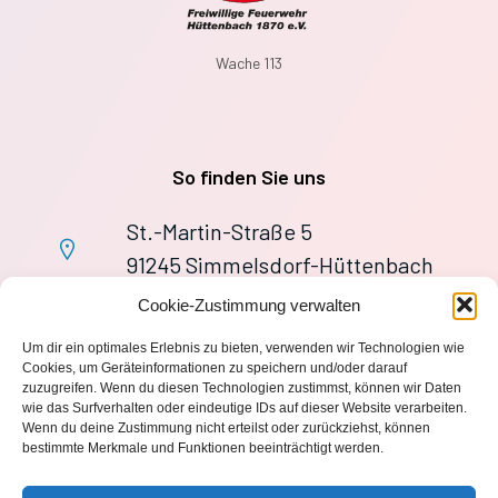
Wache 113
So finden Sie uns
St.-Martin-Straße 5
91245 Simmelsdorf-Hüttenbach
+49 9155 9279727
Cookie-Zustimmung verwalten
Im Notfall: 112
Um dir ein optimales Erlebnis zu bieten, verwenden wir Technologien wie
wache113@ff-huettenbach.de
Cookies, um Geräteinformationen zu speichern und/oder darauf
zuzugreifen. Wenn du diesen Technologien zustimmst, können wir Daten
wie das Surfverhalten oder eindeutige IDs auf dieser Website verarbeiten.
Wenn du deine Zustimmung nicht erteilst oder zurückziehst, können
bestimmte Merkmale und Funktionen beeinträchtigt werden.
Impressum