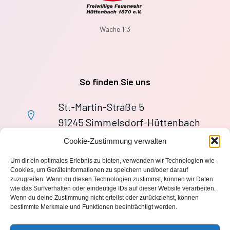
Wache 113
So finden Sie uns
St.-Martin-Straße 5
91245 Simmelsdorf-Hüttenbach
+49 9155 9279727
Cookie-Zustimmung verwalten
Im Notfall: 112
Um dir ein optimales Erlebnis zu bieten, verwenden wir Technologien wie
wache113@ff-huettenbach.de
Cookies, um Geräteinformationen zu speichern und/oder darauf
zuzugreifen. Wenn du diesen Technologien zustimmst, können wir Daten
wie das Surfverhalten oder eindeutige IDs auf dieser Website verarbeiten.
Wenn du deine Zustimmung nicht erteilst oder zurückziehst, können
bestimmte Merkmale und Funktionen beeinträchtigt werden.
Impressum