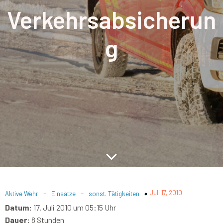
Verkehrsabsicherun
g
-
-
Juli 17, 2010
Aktive Wehr
Einsätze
sonst. Tätigkeiten
Datum:
17. Juli 2010 um 05:15 Uhr
Dauer:
8 Stunden