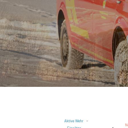
-
Aktive Wehr
N
-