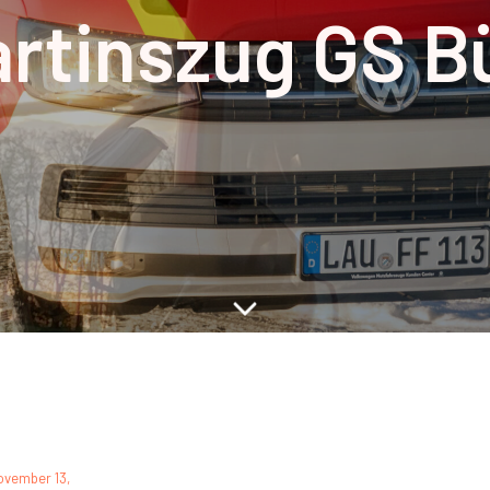
rtinszug GS B
ovember 13,