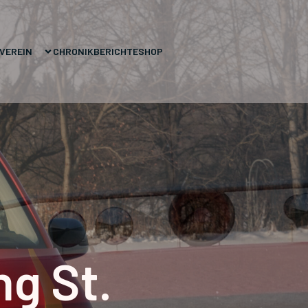
VEREIN
CHRONIK
BERICHTE
SHOP
g St.