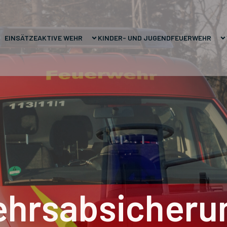
EINSÄTZE
AKTIVE WEHR
KINDER- UND JUGENDFEUERWEHR
ehrsabsicherun