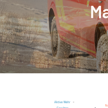
Ma
-
Aktive Wehr
N
-