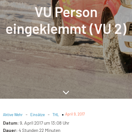
VU Person
eingeklemmt (VU 2)
-
-
April 9, 2017
Aktive Wehr
Einsätze
THL
Datum:
9. April 2017 um 13:08 Uhr
Dauer:
4 Stunden 22 Minuten