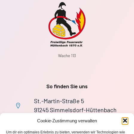
Wache 113
So finden Sie uns
St.-Martin-Straße 5
91245 Simmelsdorf-Hüttenbach
+49 9155 9279727
Cookie-Zustimmung verwalten
Im Notfall: 112
Um dir ein optimales Erlebnis zu bieten, verwenden wir Technologien wie