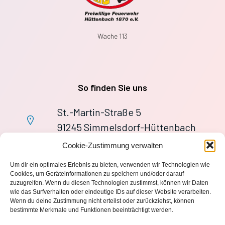
Wache 113
So finden Sie uns
St.-Martin-Straße 5
91245 Simmelsdorf-Hüttenbach
+49 9155 9279727
Cookie-Zustimmung verwalten
Im Notfall: 112
Um dir ein optimales Erlebnis zu bieten, verwenden wir Technologien wie
wache113@ff-huettenbach.de
Cookies, um Geräteinformationen zu speichern und/oder darauf
zuzugreifen. Wenn du diesen Technologien zustimmst, können wir Daten
wie das Surfverhalten oder eindeutige IDs auf dieser Website verarbeiten.
Wenn du deine Zustimmung nicht erteilst oder zurückziehst, können
bestimmte Merkmale und Funktionen beeinträchtigt werden.
Impressum