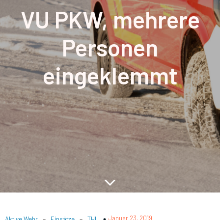
VU PKW, mehrere
Personen
eingeklemmt
-
-
Januar 23, 2019
Aktive Wehr
Einsätze
THL