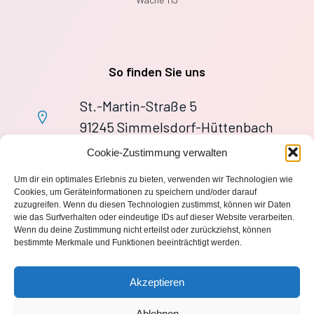
So finden Sie uns
St.-Martin-Straße 5
91245 Simmelsdorf-Hüttenbach
+49 9155 9279727
Cookie-Zustimmung verwalten
Im Notfall: 112
Um dir ein optimales Erlebnis zu bieten, verwenden wir Technologien wie
wache113@ff-huettenbach.de
Cookies, um Geräteinformationen zu speichern und/oder darauf
zuzugreifen. Wenn du diesen Technologien zustimmst, können wir Daten
wie das Surfverhalten oder eindeutige IDs auf dieser Website verarbeiten.
Wenn du deine Zustimmung nicht erteilst oder zurückziehst, können
bestimmte Merkmale und Funktionen beeinträchtigt werden.
Impressum
Akzeptieren
Datenschutzerklärung
Ablehnen