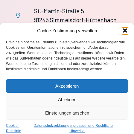
St.-Martin-Straße 5
91245 Simmelsdorf-Hüttenbach
+49 9155 9279727
Cookie-Zustimmung verwalten
Im Notfall: 112
Um dir ein optimales Erlebnis zu bieten, verwenden wir Technologien wie
wache113@ff-huettenbach.de
Cookies, um Geräteinformationen zu speichern und/oder darauf
zuzugreifen. Wenn du diesen Technologien zustimmst, können wir Daten
wie das Surfverhalten oder eindeutige IDs auf dieser Website verarbeiten.
Wenn du deine Zustimmung nicht erteilst oder zurückziehst, können
bestimmte Merkmale und Funktionen beeinträchtigt werden.
Impressum
Akzeptieren
Datenschutzerklärung
Ablehnen
Einstellungen ansehen
© 2026 Freiwillige Feuerwehr Hüttenbach 1870 e.V.. Created
with
using WordPress and
Kubio
Cookie-
Datenschutzerklärung
Impressum und Rechtliche
Richtlinie
Hinweise