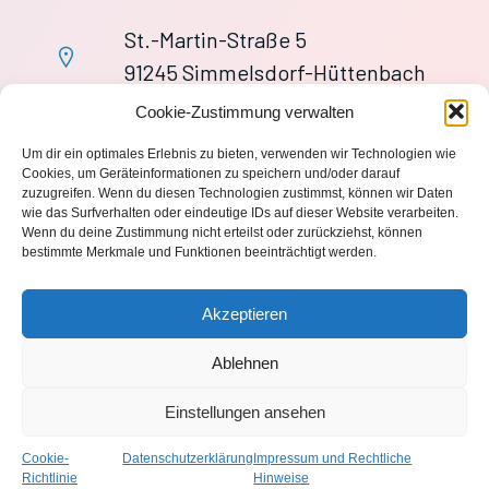
St.-Martin-Straße 5
91245 Simmelsdorf-Hüttenbach
+49 9155 9279727
Cookie-Zustimmung verwalten
Im Notfall: 112
Um dir ein optimales Erlebnis zu bieten, verwenden wir Technologien wie
wache113@ff-huettenbach.de
Cookies, um Geräteinformationen zu speichern und/oder darauf
zuzugreifen. Wenn du diesen Technologien zustimmst, können wir Daten
wie das Surfverhalten oder eindeutige IDs auf dieser Website verarbeiten.
Wenn du deine Zustimmung nicht erteilst oder zurückziehst, können
bestimmte Merkmale und Funktionen beeinträchtigt werden.
Impressum
Akzeptieren
Datenschutzerklärung
Ablehnen
Einstellungen ansehen
© 2026 Freiwillige Feuerwehr Hüttenbach 1870 e.V.. Created
with
using WordPress and
Kubio
Cookie-
Datenschutzerklärung
Impressum und Rechtliche
Richtlinie
Hinweise