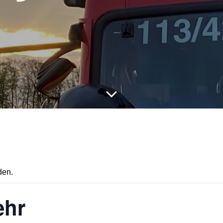
den.
ehr