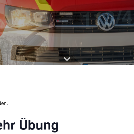
den.
ehr Übung