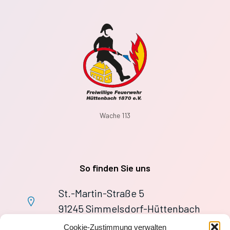
Wache 113
So finden Sie uns
St.-Martin-Straße 5
91245 Simmelsdorf-Hüttenbach
+49 9155 9279727
Cookie-Zustimmung verwalten