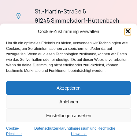
St.-Martin-Straße 5
91245 Simmelsdorf-Hüttenbach
+49 9155 9279727
Cookie-Zustimmung verwalten
Im Notfall: 112
Um dir ein optimales Erlebnis zu bieten, verwenden wir Technologien wie
wache113@ff-huettenbach.de
Cookies, um Geräteinformationen zu speichern und/oder darauf
zuzugreifen. Wenn du diesen Technologien zustimmst, können wir Daten
wie das Surfverhalten oder eindeutige IDs auf dieser Website verarbeiten.
Wenn du deine Zustimmung nicht erteilst oder zurückziehst, können
bestimmte Merkmale und Funktionen beeinträchtigt werden.
Impressum
Akzeptieren
Datenschutzerklärung
Ablehnen
Einstellungen ansehen
© 2026 Freiwillige Feuerwehr Hüttenbach 1870 e.V.. Created
with
using WordPress and
Kubio
Cookie-
Datenschutzerklärung
Impressum und Rechtliche
Richtlinie
Hinweise