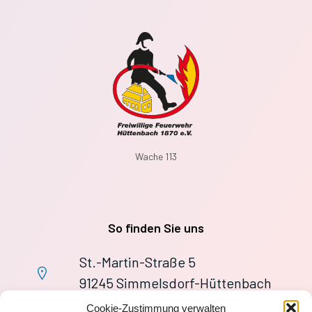
Wache 113
So finden Sie uns
St.-Martin-Straße 5
91245 Simmelsdorf-Hüttenbach
+49 9155 9279727
Cookie-Zustimmung verwalten