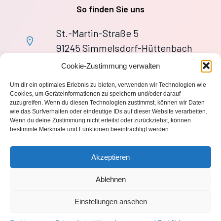
So finden Sie uns
St.-Martin-Straße 5
91245 Simmelsdorf-Hüttenbach
+49 9155 9279727
Cookie-Zustimmung verwalten
Im Notfall: 112
Um dir ein optimales Erlebnis zu bieten, verwenden wir Technologien wie
wache113@ff-huettenbach.de
Cookies, um Geräteinformationen zu speichern und/oder darauf
zuzugreifen. Wenn du diesen Technologien zustimmst, können wir Daten
wie das Surfverhalten oder eindeutige IDs auf dieser Website verarbeiten.
Wenn du deine Zustimmung nicht erteilst oder zurückziehst, können
bestimmte Merkmale und Funktionen beeinträchtigt werden.
Impressum
Akzeptieren
Datenschutzerklärung
Ablehnen
Einstellungen ansehen
© 2026 Freiwillige Feuerwehr Hüttenbach 1870 e.V.. Created