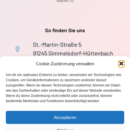
Wache 113
So finden Sie uns
St.-Martin-Straße 5
91245 Simmelsdorf-Hüttenbach
+49 9155 9279727
Cookie-Zustimmung verwalten
Im Notfall: 112
Um dir ein optimales Erlebnis zu bieten, verwenden wir Technologien wie
wache113@ff-huettenbach.de
Cookies, um Geräteinformationen zu speichern und/oder darauf
zuzugreifen. Wenn du diesen Technologien zustimmst, können wir Daten
wie das Surfverhalten oder eindeutige IDs auf dieser Website verarbeiten.
Wenn du deine Zustimmung nicht erteilst oder zurückziehst, können
bestimmte Merkmale und Funktionen beeinträchtigt werden.
Impressum
Akzeptieren
Datenschutzerklärung