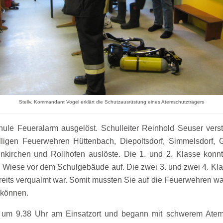
Stellv. Kommandant Vogel erklärt die Schutzausrüstung eines Atemschutzträgers
ule Feueralarm ausgelöst. Schulleiter Reinhold Seuser verst
illigen Feuerwehren Hüttenbach, Diepoltsdorf, Simmelsdorf, Gr
nkirchen und Rollhofen auslöste. Die 1. und 2. Klasse konnt
 der Wiese vor dem Schulgebäude auf. Die zwei 3. und zwei 4. K
reits verqualmt war. Somit mussten Sie auf die Feuerwehren w
 können.
 um 9.38 Uhr am Einsatzort und begann mit schwerem Atem