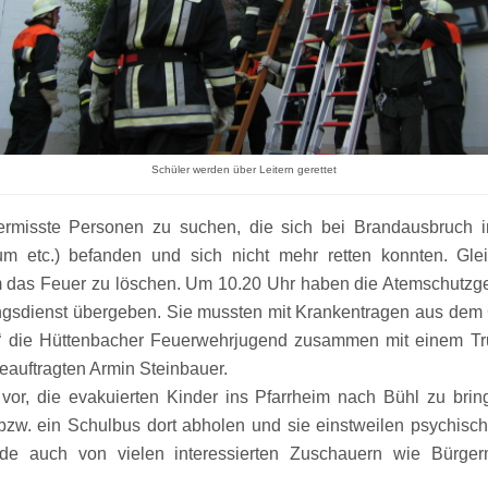
Schüler werden über Leitern gerettet
vermisste Personen zu suchen, die sich bei Brandausbruch 
aum etc.) befanden und sich nicht mehr retten konnten. Gleic
das Feuer zu löschen. Um 10.20 Uhr haben die Atemschutzger
gsdienst übergeben. Sie mussten mit Krankentragen aus dem
n“ die Hüttenbacher Feuerwehrjugend zusammen mit einem T
eauftragten Armin Steinbauer.
g vor, die evakuierten Kinder ins Pfarrheim nach Bühl zu b
n bzw. ein Schulbus dort abholen und sie einstweilen psychisc
e auch von vielen interessierten Zuschauern wie Bürgerm