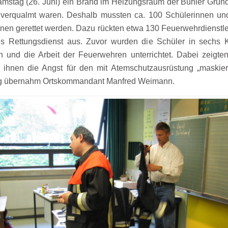
amstag (26. Juni) ein Brand im Heizungsraum der Bühler Grun
verqualmt waren. Deshalb mussten ca. 100 Schülerinnen und
sonen gerettet werden. Dazu rückten etwa 130 Feuerwehrdienst
als Rettungsdienst aus. Zuvor wurden die Schüler in sechs
 und die Arbeit der Feuerwehren unterrichtet. Dabei zeigte
 ihnen die Angst für den mit Atemschutzausrüstung „maskie
ung übernahm Ortskommandant Manfred Weimann.