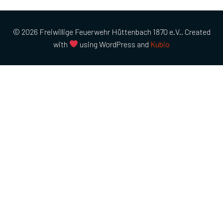
© 2026 Freiwillige Feuerwehr Hüttenbach 1870 e.V.. Created
with
using WordPress and
Kubio