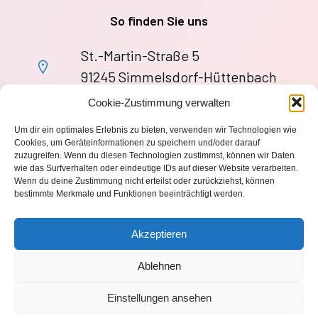
So finden Sie uns
St.-Martin-Straße 5
91245 Simmelsdorf-Hüttenbach
+49 9155 9279727
Cookie-Zustimmung verwalten
Im Notfall: 112
Um dir ein optimales Erlebnis zu bieten, verwenden wir Technologien wie
wache113@ff-huettenbach.de
Cookies, um Geräteinformationen zu speichern und/oder darauf
zuzugreifen. Wenn du diesen Technologien zustimmst, können wir Daten
wie das Surfverhalten oder eindeutige IDs auf dieser Website verarbeiten.
Wenn du deine Zustimmung nicht erteilst oder zurückziehst, können
bestimmte Merkmale und Funktionen beeinträchtigt werden.
Impressum
Akzeptieren
Datenschutzerklärung
Ablehnen
Einstellungen ansehen
© 2026 Freiwillige Feuerwehr Hüttenbach 1870 e.V.. Created