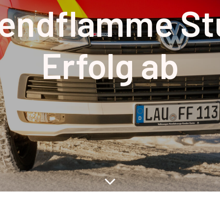
endflamme Stu
Erfolg ab