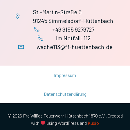
St.-Martin-Straße 5
91245 Simmelsdorf-Hüttenbach
+49 9155 9279727
Im Notfall: 112
wache113@ff-huettenbach.de
Impressum
Datenschutzerklärung
© 2026 Freiwillige Feuerwehr Hüttenbach 1870 e.V.. Created
with
using WordPress and
Kubio