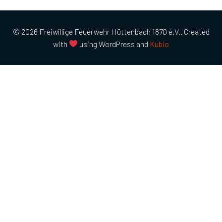
© 2026 Freiwillige Feuerwehr Hüttenbach 1870 e.V.. Created
with
using WordPress and
Kubio