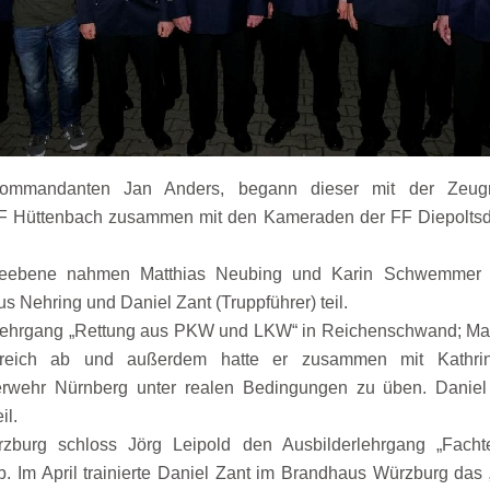
mandanten Jan Anders, begann dieser mit der Zeugni
 FF Hüttenbach zusammen mit den Kameraden der FF Diepoltsdo
ebene nahmen Matthias Neubing und Karin Schwemmer (Sp
s Nehring und Daniel Zant (Truppführer) teil.
ehrgang „Rettung aus PKW und LKW“ in Reichenschwand; Mart
olgreich ab und außerdem hatte er zusammen mit Kathri
uerwehr Nürnberg unter realen Bedingungen zu üben. Danie
il.
burg schloss Jörg Leipold den Ausbilderlehrgang „Fachtei
b. Im April trainierte Daniel Zant im Brandhaus Würzburg das „