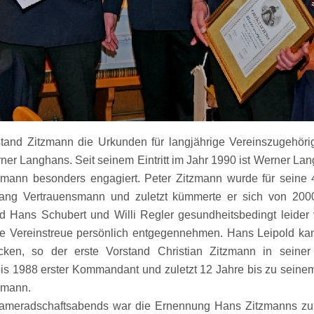
tand Zitzmann die Urkunden für langjährige Vereinszugehörig
rner Langhans. Seit seinem Eintritt im Jahr 1990 ist Werner La
mann besonders engagiert. Peter Zitzmann wurde für seine 40
 lang Vertrauensmann und zuletzt kümmerte er sich von 200
 Hans Schubert und Willi Regler gesundheitsbedingt leider 
re Vereinstreue persönlich entgegennehmen. Hans Leipold kann
cken, so der erste Vorstand Christian Zitzmann in seiner
is 1988 erster Kommandant und zuletzt 12 Jahre bis zu sein
smann.
Kameradschaftsabends war die Ernennung Hans Zitzmanns zu