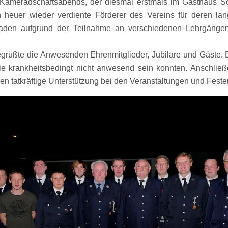
Kameradschaftsabends, der diesmal erstmals im Gasthaus Sch
 heuer wieder verdiente Förderer des Vereins für deren lang
eraden aufgrund der Teilnahme an verschiedenen Lehrgängen
begrüßte die Anwesenden Ehrenmitglieder, Jubilare und Gäst
 die krankheitsbedingt nicht anwesend sein konnten. Anschlie
ren tatkräftige Unterstützung bei den Veranstaltungen und Feste