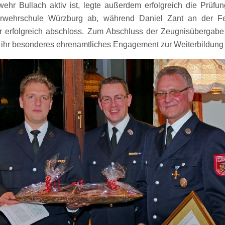
wehr Bullach aktiv ist, legte außerdem erfolgreich die Prü
rwehrschule Würzburg ab, während Daniel Zant an der Feu
 erfolgreich abschloss. Zum Abschluss der Zeugnisübergabe
 ihr besonderes ehrenamtliches Engagement zur Weiterbildung 