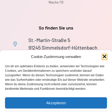
Wache 113
So finden Sie uns
St.-Martin-Straße 5
91245 Simmelsdorf-Hüttenbach
+49 9155 9279727
Cookie-Zustimmung verwalten
Im Notfall: 112
Um dir ein optimales Erlebnis zu bieten, verwenden wir Technologien wie
wache113@ff-huettenbach.de
Cookies, um Geräteinformationen zu speichern und/oder darauf
zuzugreifen. Wenn du diesen Technologien zustimmst, können wir Daten
wie das Surfverhalten oder eindeutige IDs auf dieser Website verarbeiten.
Wenn du deine Zustimmung nicht erteilst oder zurückziehst, können
bestimmte Merkmale und Funktionen beeinträchtigt werden.
Impressum
Akzeptieren
Datenschutzerklärung