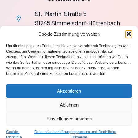
St.-Martin-Straße 5
91245 Simmelsdorf-Hüttenbach
+49 9155 9279727
Cookie-Zustimmung verwalten
Im Notfall: 112
Um dir ein optimales Erlebnis zu bieten, verwenden wir Technologien wie
wache113@ff-huettenbach.de
Cookies, um Geräteinformationen zu speichern und/oder darauf
zuzugreifen. Wenn du diesen Technologien zustimmst, können wir Daten
wie das Surfverhalten oder eindeutige IDs auf dieser Website verarbeiten.
Wenn du deine Zustimmung nicht erteilst oder zurückziehst, können
bestimmte Merkmale und Funktionen beeinträchtigt werden.
Impressum
Akzeptieren
Datenschutzerklärung
Ablehnen
Einstellungen ansehen
© 2026 Freiwillige Feuerwehr Hüttenbach 1870 e.V.. Created
with
using WordPress and
Kubio
Cookie-
Datenschutzerklärung
Impressum und Rechtliche
Richtlinie
Hinweise