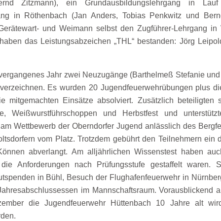
ernd Zitzmann), ein Grundausbildungslehrgang in Lau
gang in Röthenbach (Jan Anders, Tobias Penkwitz und Be
Gerätewart- und Weimann selbst den Zugführer-Lehrgang in W
 haben das Leistungsabzeichen „THL“ bestanden: Jörg Leipol
 vergangenes Jahr zwei Neuzugänge (Barthelmeß Stefanie und
zu verzeichnen. Es wurden 20 Jugendfeuerwehrübungen plus d
ie mitgemachten Einsätze absolviert. Zusätzlich beteiligten
ge, Weißwurstführschoppen und Herbstfest und unterstüt
m Wettbewerb der Oberndorfer Jugend anlässlich des Bergfes
poltsdorfern vom Platz. Trotzdem gebührt den Teilnehmern ein 
Können abverlangt. Am alljährlichen Wissenstest haben auc
die Anforderungen nach Prüfungsstufe gestaffelt waren. So
utspenden in Bühl, Besuch der Flughafenfeuerwehr in Nürnbe
ahresabschlussessen im Mannschaftsraum. Vorausblickend auf
ember die Jugendfeuerwehr Hüttenbach 10 Jahre alt wir
rden.