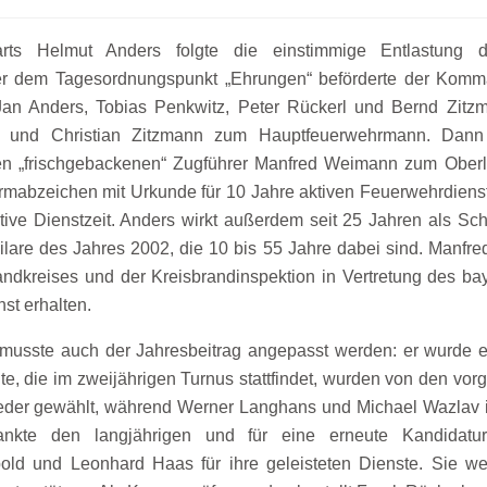
ts Helmut Anders folgte die einstimmige Entlastung de
er dem Tagesordnungspunkt „Ehrungen“ beförderte der Komma
Jan Anders, Tobias Penkwitz, Peter Rückerl und Bernd Zit
 und Christian Zitzmann zum Hauptfeuerwehrmann. Dann be
 „frischgebackenen“ Zugführer Manfred Weimann zum Oberlö
rmabzeichen mit Urkunde für 10 Jahre aktiven Feuerwehrdienst
ive Dienstzeit. Anders wirkt außerdem seit 25 Jahren als Schr
lare des Jahres 2002, die 10 bis 55 Jahre dabei sind. Manfr
andkreises und der Kreisbrandinspektion in Vertretung des ba
st erhalten.
musste auch der Jahresbeitrag angepasst werden: er wurde ein
te, die im zweijährigen Turnus stattfindet, wurden von den vor
eder gewählt, während Werner Langhans und Michael Wazlav in
kte den langjährigen und für eine erneute Kandidatur 
ld und Leonhard Haas für ihre geleisteten Dienste. Sie w