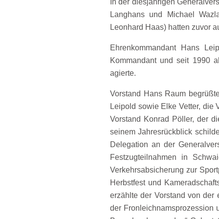
In der diesjährigen Generalve
Langhans und Michael Wazlav
Leonhard Haas) hatten zuvor au
Ehrenkommandant Hans Leipol
Kommandant und seit 1990 al
agierte.
Vorstand Hans Raum begrüßte 
Leipold sowie Elke Vetter, d
Vorstand Konrad Pöller, der 
seinem Jahresrückblick schild
Delegation an der Generalv
Festzugteilnahmen in Schwai
Verkehrsabsicherung zur Sportp
Herbstfest und Kameradschafts
erzählte der Vorstand von der 
der Fronleichnamsprozession u