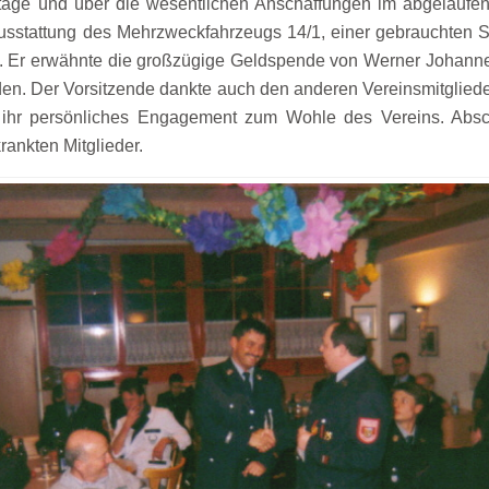
tage und über die wesentlichen Anschaffungen im abgelaufen
nausstattung des Mehrzweckfahrzeugs 14/1, einer gebrauchten
ch. Er erwähnte die großzügige Geldspende von Werner Johann
en. Der Vorsitzende dankte auch den anderen Vereinsmitglieder
 ihr persönliches Engagement zum Wohle des Vereins. Absch
ankten Mitglieder.