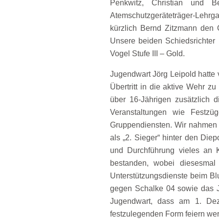
Penkwitz, Christian und B
Atemschutzgeräteträger-Lehr
kürzlich Bernd Zitzmann den 
Unsere beiden Schiedsrichter
Vogel Stufe III – Gold.
Jugendwart Jörg Leipold hatte
Übertritt in die aktive Wehr 
über 16-Jährigen zusätzlich d
Veranstaltungen wie Festzü
Gruppendiensten. Wir nahmen a
als „2. Sieger“ hinter den Die
und Durchführung vieles an 
bestanden, wobei diesesmal 
Unterstützungsdienste beim Bl
gegen Schalke 04 sowie das J
Jugendwart, dass am 1. Dez
festzulegenden Form feiern we