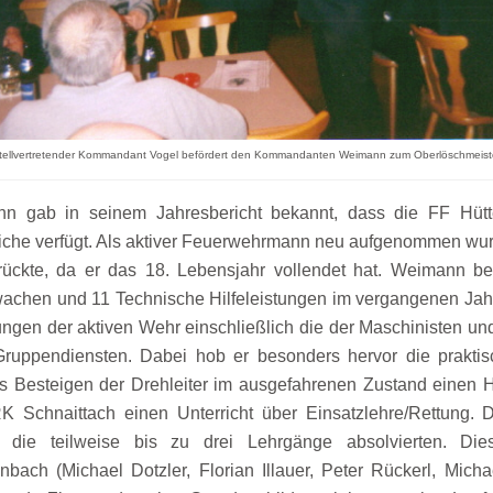
tellvertretender Kommandant Vogel befördert den Kommandanten Weimann zum Oberlöschmeist
 gab in seinem Jahresbericht bekannt, dass die FF Hütt
liche verfügt. Als aktiver Feuerwehrmann neu aufgenommen wur
frückte, da er das 18. Lebensjahr vollendet hat. Weimann ber
wachen und 11 Technische Hilfeleistungen im vergangenen Jahr
ngen der aktiven Wehr einschließlich die der Maschinisten un
Gruppendiensten. Dabei hob er besonders hervor die prakt
as Besteigen der Drehleiter im ausgefahrenen Zustand einen 
K Schnaittach einen Unterricht über Einsatzlehre/Rettung.
er, die teilweise bis zu drei Lehrgänge absolvierten. D
nbach (Michael Dotzler, Florian Illauer, Peter Rückerl, Mich