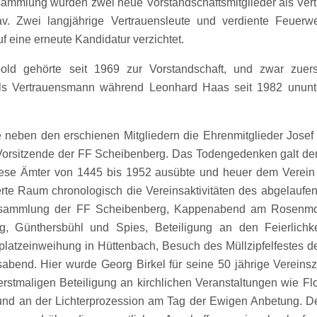
rsammlung wurden zwei neue Vorstandschaftsmitglieder als Ve
. Zwei langjährige Vertrauensleute und verdiente Feuer
f eine erneute Kandidatur verzichtet.
d gehörte seit 1969 zur Vorstandschaft, und zwar zuers
s Vertrauensmann während Leonhard Haas seit 1982 ununt
neben den erschienen Mitgliedern die Ehrenmitglieder Josef 
ie Vorsitzende der FF Scheibenberg. Das Todengedenken galt 
diese Ämter von 1445 bis 1952 ausübte und heuer dem Verein
erte Raum chronologisch die Vereinsaktivitäten des abgelaufe
ersammlung der FF Scheibenberg, Kappenabend am Rosenmon
g, Günthersbühl und Spies, Beteiligung an den Feierlichk
latzeinweihung in Hüttenbach, Besuch des Müllzipfelfestes der
abend. Hier wurde Georg Birkel für seine 50 jährige Vereins
erstmaligen Beteiligung an kirchlichen Veranstaltungen wie Fl
nd an der Lichterprozession am Tag der Ewigen Anbetung. Der