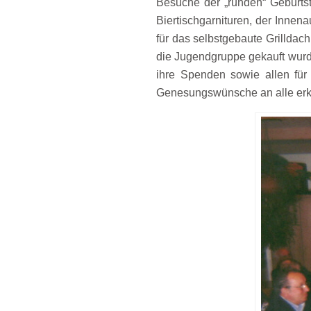
Besuche der „runden“ Geburts
Biertischgarnituren, der Inne
für das selbstgebaute Grillda
die Jugendgruppe gekauft wurd
ihre Spenden sowie allen für
Genesungswünsche an alle erkr