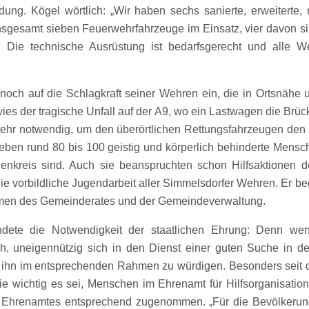
ung. Kögel wörtlich: „Wir haben sechs sanierte, erweiterte,
sgesamt sieben Feuerwehrfahrzeuge im Einsatz, vier davon sind
. Die technische Ausrüstung ist bedarfsgerecht und alle 
ch auf die Schlagkraft seiner Wehren ein, die in Ortsnähe u
wies der tragische Unfall auf der A9, wo ein Lastwagen die Brüc
ehr notwendig, um den überörtlichen Rettungsfahrzeugen den
ben rund 80 bis 100 geistig und körperlich behinderte Menschen,
onenkreis sind. Auch sie beanspruchten schon Hilfsaktionen
die vorbildliche Jugendarbeit aller Simmelsdorfer Wehren. Er 
en des Gemeinderates und der Gemeindeverwaltung.
dete die Notwendigkeit der staatlichen Ehrung: Denn wenn
h, uneigennützig sich in den Dienst einer guten Suche in der
lig ihn im entsprechenden Rahmen zu würdigen. Besonders sei
 wichtig es sei, Menschen im Ehrenamt für Hilfsorganisatio
s Ehrenamtes entsprechend zugenommen. „Für die Bevölkerung