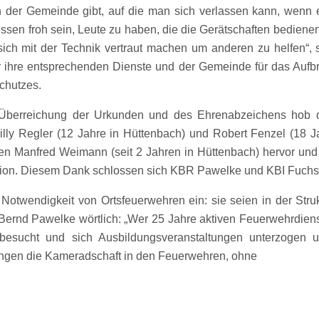
der Gemeinde gibt, auf die man sich verlassen kann, wenn es
üssen froh sein, Leute zu haben, die die Gerätschaften bedienen
, sich mit der Technik vertraut machen um anderen zu helfen“, 
 ihre entsprechenden Dienste und der Gemeinde für das Aufbrin
chutzes.
 Überreichung der Urkunden und des Ehrenabzeichens hob de
 Regler (12 Jahre in Hüttenbach) und Robert Fenzel (18 Jahr
 Manfred Weimann (seit 2 Jahren in Hüttenbach) hervor und 
tion. Diesem Dank schlossen sich KBR Pawelke und KBI Fuchs
e Notwendigkeit von Ortsfeuerwehren ein: sie seien in der Str
Bernd Pawelke wörtlich: „Wer 25 Jahre aktiven Feuerwehrdienst g
esucht und sich Ausbildungsveranstaltungen unterzogen un
Dingen die Kameradschaft in den Feuerwehren, ohne