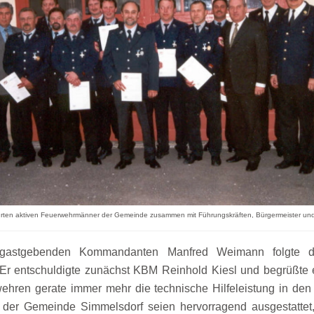
rten aktiven Feuerwehrmänner der Gemeinde zusammen mit Führungskräften, Bürgermeister un
astgebenden Kommandanten Manfred Weimann folgte di
Er entschuldigte zunächst KBM Reinhold Kiesl und begrüßte 
ehren gerate immer mehr die technische Hilfeleistung in den
er Gemeinde Simmelsdorf seien hervorragend ausgestattet,