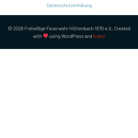
Datenschutzerklärung
© 2026 Freiwillige Feuerwehr Hüttenbach 1870 e.V.. Created
with
using WordPress and
Kubio