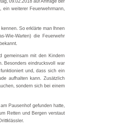
ag, 09.02.2018 auf Anfrage der
, ein weiterer Feuerwehrmann,
r kennen. So erklärte man Ihnen
Was-Wie-Warten) die Feuerwehr
 bekannt.
nd gemeinsam mit den Kindern
n. Besonders eindrucksvoll war
unktioniert und, dass sich ein
de aufhalten kann. Zusätzlich
rauchen, sondern sich bei einem
 am Pausenhof gefunden hatte,
zum Retten und Bergen verstaut
ittklässler.