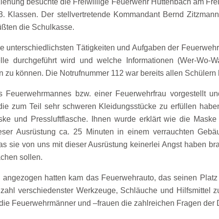
ehung besuchte die Freiwillige Feuerwehr Hüttenbach am Freit
3. Klassen. Der stellvertretende Kommandant Bernd Zitzmann
ßten die Schulkasse.
ie unterschiedlichsten Tätigkeiten und Aufgaben der Feuerweh
telle durchgeführt wird und welche Informationen (Wer-Wo-
ten zu können. Die Notrufnummer 112 war bereits allen Schülern
s Feuerwehrmannes bzw. einer Feuerwehrfrau vorgestellt u
 die zum Teil sehr schweren Kleidungsstücke zu erfüllen habe
ke und Pressluftflasche. Ihnen wurde erklärt wie die Maske f
ieser Ausrüstung ca. 25 Minuten in einem verrauchten Gebäu
as sie von uns mit dieser Ausrüstung keinerlei Angst haben b
chen sollen.
n angezogen hatten kam das Feuerwehrauto, das seinen Platz
lzahl verschiedenster Werkzeuge, Schläuche und Hilfsmittel 
ie Feuerwehrmänner und –frauen die zahlreichen Fragen der Dr