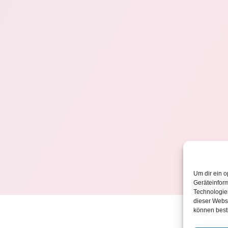
Um dir ein o
Geräteinfor
Technologien
dieser Websi
können best