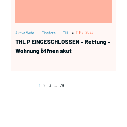
-
-
11 Mai 2026
Aktive Wehr
Einsätze
THL
THL P EINGESCHLOSSEN – Rettung –
Wohnung öffnen akut
1
2
3
…
79