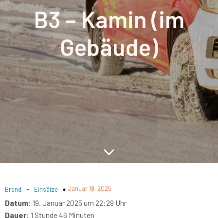
B3 – Kamin (im
Gebäude)
-
Januar 19, 2025
Brand
Einsätze
Datum:
19. Januar 2025 um 22:29 Uhr
Dauer:
1 Stunde 46 Minuten