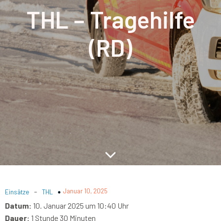
THL – Tragehilfe
(RD)
-
Januar 10, 2025
Einsätze
THL
Datum:
10. Januar 2025 um 10:40 Uhr
Dauer:
1 Stunde 30 Minuten