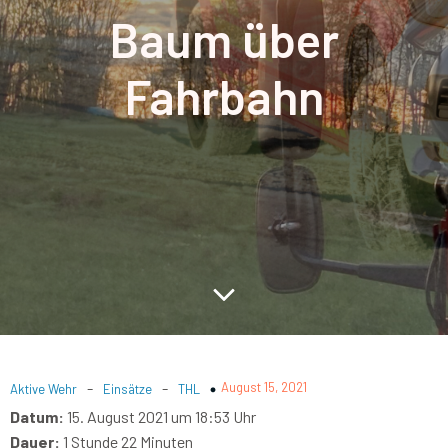
Baum über
Fahrbahn
-
-
August 15, 2021
Aktive Wehr
Einsätze
THL
Datum:
15. August 2021 um 18:53 Uhr
Dauer:
1 Stunde 22 Minuten