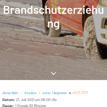
Brandschutzerziehu
ng
-
-
Juli 21, 2021
Aktive Wehr
Einsätze
sonst. Tätigkeiten
Datum:
21. Juli 2021 um 08:00 Uhr
Dauer:
1 Stunde 30 Minuten