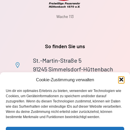
Wache 113
So finden Sie uns
St.-Martin-Straße 5
91245 Simmelsdorf-Hüttenbach
+49 9155 9279727
Cookie-Zustimmung verwalten
Im Notfall: 112
Um dir ein optimales Erlebnis zu bieten, verwenden wir Technologien wie
wache113@ff-huettenbach.de
Cookies, um Geräteinformationen zu speichern und/oder darauf
zuzugreifen. Wenn du diesen Technologien zustimmst, können wir Daten
wie das Surfverhalten oder eindeutige IDs auf dieser Website verarbeiten.
Wenn du deine Zustimmung nicht erteilst oder zurückziehst, können
bestimmte Merkmale und Funktionen beeinträchtigt werden.
Impressum