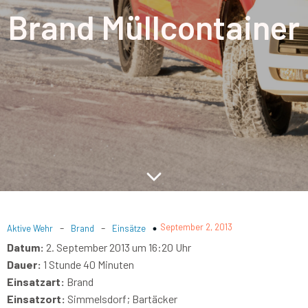
Brand Müllcontainer
-
-
September 2, 2013
Aktive Wehr
Brand
Einsätze
Datum:
2. September 2013 um 16:20 Uhr
Dauer:
1 Stunde 40 Minuten
Einsatzart:
Brand
Einsatzort:
Simmelsdorf; Bartäcker