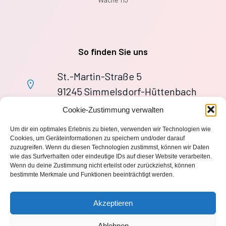
So finden Sie uns
St.-Martin-Straße 5
91245 Simmelsdorf-Hüttenbach
+49 9155 9279727
Cookie-Zustimmung verwalten
Im Notfall: 112
Um dir ein optimales Erlebnis zu bieten, verwenden wir Technologien wie
wache113@ff-huettenbach.de
Cookies, um Geräteinformationen zu speichern und/oder darauf
zuzugreifen. Wenn du diesen Technologien zustimmst, können wir Daten
wie das Surfverhalten oder eindeutige IDs auf dieser Website verarbeiten.
Wenn du deine Zustimmung nicht erteilst oder zurückziehst, können
bestimmte Merkmale und Funktionen beeinträchtigt werden.
Impressum
Akzeptieren
Datenschutzerklärung
Ablehnen