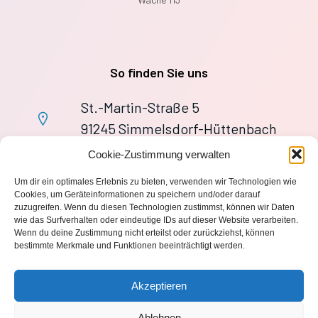
So finden Sie uns
St.-Martin-Straße 5
91245 Simmelsdorf-Hüttenbach
+49 9155 9279727
Cookie-Zustimmung verwalten
Im Notfall: 112
Um dir ein optimales Erlebnis zu bieten, verwenden wir Technologien wie
wache113@ff-huettenbach.de
Cookies, um Geräteinformationen zu speichern und/oder darauf
zuzugreifen. Wenn du diesen Technologien zustimmst, können wir Daten
wie das Surfverhalten oder eindeutige IDs auf dieser Website verarbeiten.
Wenn du deine Zustimmung nicht erteilst oder zurückziehst, können
bestimmte Merkmale und Funktionen beeinträchtigt werden.
Impressum
Akzeptieren
Datenschutzerklärung
Ablehnen