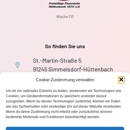
Wache 113
So finden Sie uns
St.-Martin-Straße 5
91245 Simmelsdorf-Hüttenbach
+49 9155 9279727
Cookie-Zustimmung verwalten
Im Notfall: 112
Um dir ein optimales Erlebnis zu bieten, verwenden wir Technologien wie
wache113@ff-huettenbach.de
Cookies, um Geräteinformationen zu speichern und/oder darauf
zuzugreifen. Wenn du diesen Technologien zustimmst, können wir Daten
wie das Surfverhalten oder eindeutige IDs auf dieser Website verarbeiten.
Wenn du deine Zustimmung nicht erteilst oder zurückziehst, können
bestimmte Merkmale und Funktionen beeinträchtigt werden.
Impressum