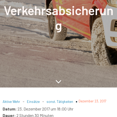
Verkehrsabsicherun
g
-
-
Dezember 23, 2017
Aktive Wehr
Einsätze
sonst. Tätigkeiten
Datum:
23. Dezember 2017 um 18:00 Uhr
Dauer:
2 Stunden 30 Minuten