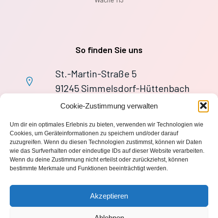
So finden Sie uns
St.-Martin-Straße 5
91245 Simmelsdorf-Hüttenbach
+49 9155 9279727
Cookie-Zustimmung verwalten
Im Notfall: 112
Um dir ein optimales Erlebnis zu bieten, verwenden wir Technologien wie
wache113@ff-huettenbach.de
Cookies, um Geräteinformationen zu speichern und/oder darauf
zuzugreifen. Wenn du diesen Technologien zustimmst, können wir Daten
wie das Surfverhalten oder eindeutige IDs auf dieser Website verarbeiten.
Wenn du deine Zustimmung nicht erteilst oder zurückziehst, können
bestimmte Merkmale und Funktionen beeinträchtigt werden.
Impressum
Akzeptieren
Datenschutzerklärung
Ablehnen