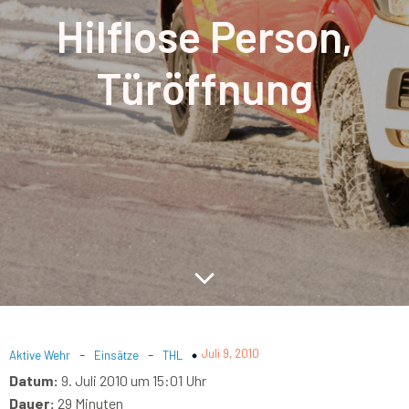
Hilflose Person,
Türöffnung
-
-
Juli 9, 2010
Aktive Wehr
Einsätze
THL
Datum:
9. Juli 2010 um 15:01 Uhr
Dauer:
29 Minuten