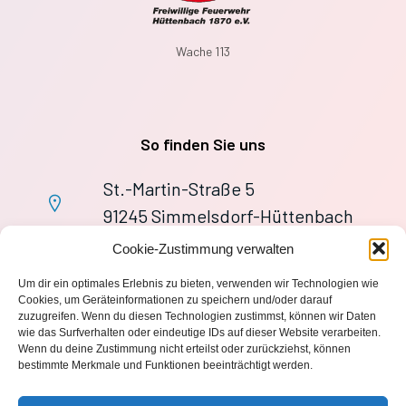
Wache 113
So finden Sie uns
St.-Martin-Straße 5
91245 Simmelsdorf-Hüttenbach
+49 9155 9279727
Cookie-Zustimmung verwalten
Im Notfall: 112
Um dir ein optimales Erlebnis zu bieten, verwenden wir Technologien wie
wache113@ff-huettenbach.de
Cookies, um Geräteinformationen zu speichern und/oder darauf
zuzugreifen. Wenn du diesen Technologien zustimmst, können wir Daten
wie das Surfverhalten oder eindeutige IDs auf dieser Website verarbeiten.
Wenn du deine Zustimmung nicht erteilst oder zurückziehst, können
bestimmte Merkmale und Funktionen beeinträchtigt werden.
Impressum