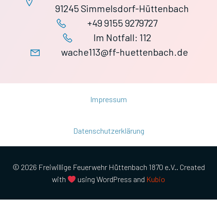
91245 Simmelsdorf-Hüttenbach
+49 9155 9279727
Im Notfall: 112
wache113@ff-huettenbach.de
Impressum
Datenschutzerklärung
© 2026 Freiwillige Feuerwehr Hüttenbach 1870 e.V.. Created
with
using WordPress and
Kubio