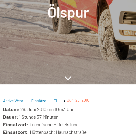
Ölspur
-
-
Juni 26, 2010
Aktive Wehr
Einsätze
THL
Datum:
26. Juni 2010 um 10:53 Uhr
Dauer:
1 Stunde 37 Minuten
Einsatzart:
Technische Hilfeleistung
Einsatzort:
Hüttenbach; Haunachstraße